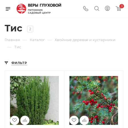
0
Тис
2
—
—
Главная
Каталог
Хвойные деревья и кустарники
—
Тис
ФИЛЬТР