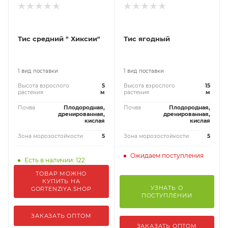
Тис средний " Хиксии"
Тис ягодный
1 вид поставки
1 вид поставки
Высота взрослого
5
Высота взрослого
15
растения
м
растения
м
Почва
Плодородная,
Почва
Плодородная,
дренированная,
дренированная,
кислая
кислая
Зона морозостойкости
5
Зона морозостойкости
5
Ожидаем поступления
Есть в наличии: 122
ТОВАР МОЖНО
КУПИТЬ НА
УЗНАТЬ О
GORTENZIYA.SHOP
ПОСТУПЛЕНИИ
ЗАКАЗАТЬ ОПТОМ
ЗАКАЗАТЬ ОПТОМ